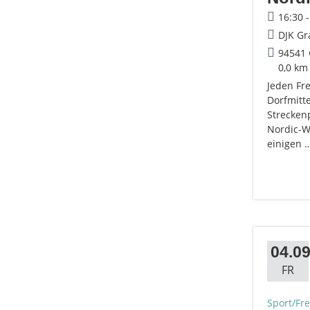
16:30 
DJK Gr
94541 
0,0 km
Jeden Fr
Dorfmitte
Strecken
Nordic-Wa
einigen 
04.09
FR
Sport/Fre