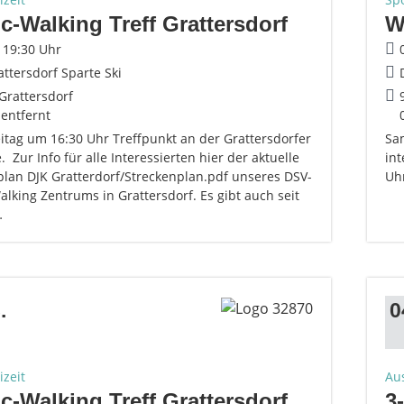
c-Walking Treff Grattersdorf
W
- 19:30 Uhr
attersdorf Sparte Ski
Grattersdorf
 entfernt
eitag um 16:30 Uhr Treffpunkt an der Grattersdorfer
Sa
. Zur Info für alle Interessierten hier der aktuelle
int
plan DJK Gratterdorf/Streckenplan.pdf unseres DSV-
Uhr
lking Zentrums in Grattersdorf. Es gibt auch seit
…
.
0
izeit
Au
c-Walking Treff Grattersdorf
3