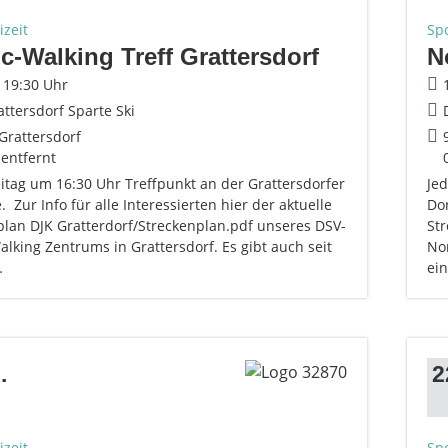
izeit
Spo
c-Walking Treff Grattersdorf
N
- 19:30 Uhr
attersdorf Sparte Ski
Grattersdorf
 entfernt
eitag um 16:30 Uhr Treffpunkt an der Grattersdorfer
Jed
. Zur Info für alle Interessierten hier der aktuelle
Dor
plan DJK Gratterdorf/Streckenplan.pdf unseres DSV-
St
lking Zentrums in Grattersdorf. Es gibt auch seit
Nor
…
ei
.
2
izeit
Spo