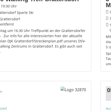
M
- 19:30 Uhr
attersdorf Sparte Ski
Grattersdorf
 entfernt
eitag um 16:30 Uhr Treffpunkt an der Grattersdorfer
. Zur Info für alle Interessierten hier der aktuelle
Mi
plan DJK Gratterdorf/Streckenplan.pdf unseres DSV-
sta
lking Zentrums in Grattersdorf. Es gibt auch seit
5 
…
Spä
Ta
un
.
0
izeit
Au