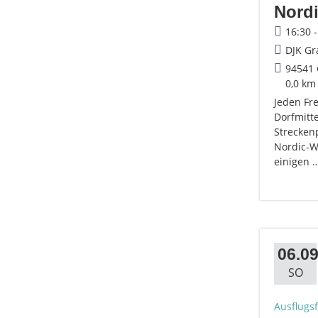
Nordi
16:30 
DJK Gr
94541 
0,0 km
Jeden Fr
Dorfmitte
Strecken
Nordic-Wa
einigen 
06.09
SO
Ausflugs