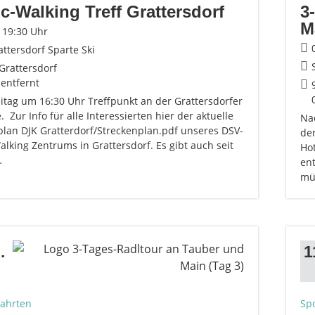
c-Walking Treff Grattersdorf
3
M
- 19:30 Uhr
attersdorf Sparte Ski
Grattersdorf
 entfernt
eitag um 16:30 Uhr Treffpunkt an der Grattersdorfer
. Zur Info für alle Interessierten hier der aktuelle
Na
plan DJK Gratterdorf/Streckenplan.pdf unseres DSV-
de
lking Zentrums in Grattersdorf. Es gibt auch seit
Ho
…
en
mü
.
1
fahrten
Spo