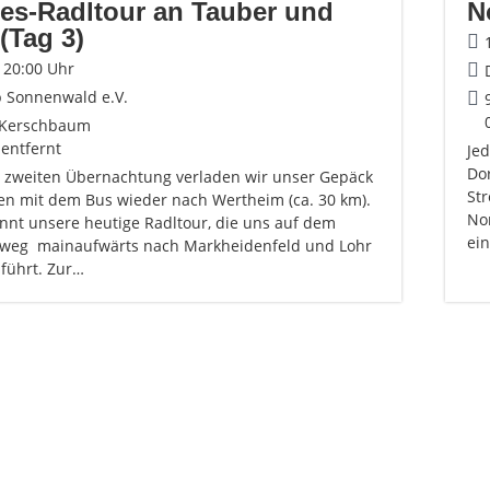
es-Radltour an Tauber und
N
(Tag 3)
- 20:00 Uhr
b Sonnenwald e.V.
 Kerschbaum
 entfernt
Jed
Dor
 zweiten Übernachtung verladen wir unser Gepäck
St
en mit dem Bus wieder nach Wertheim (ca. 30 km).
Nor
innt unsere heutige Radltour, die uns auf dem
ei
eg mainaufwärts nach Markheidenfeld und Lohr
führt. Zur…