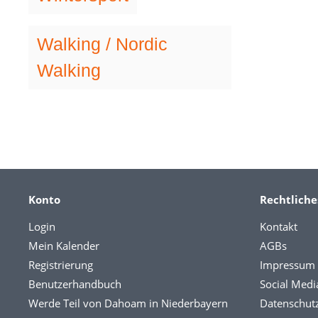
Walking / Nordic
Walking
Konto
Rechtliche
Login
Kontakt
Mein Kalender
AGBs
Registrierung
Impressum
Benutzerhandbuch
Social Medi
Werde Teil von Dahoam in Niederbayern
Datenschut