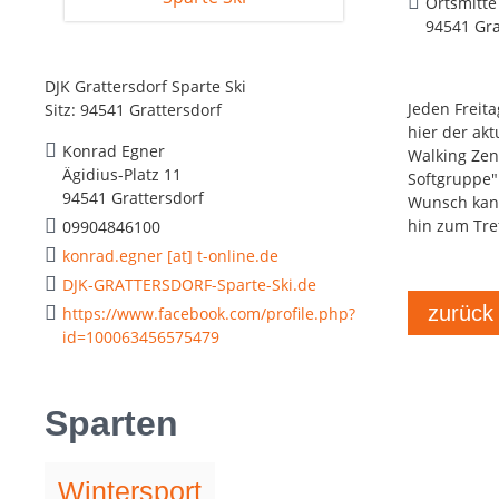
Ortsmitte
94541 Gra
DJK Grattersdorf Sparte Ski
Jeden Freita
Sitz: 94541 Grattersdorf
hier der ak
Konrad Egner
Walking Zen
Ägidius-Platz 11
Softgruppe".
94541 Grattersdorf
Wunsch kann
hin zum Tref
09904846100
konrad.egner [at] t-online.de
DJK-GRATTERSDORF-Sparte-Ski.de
zurück
https://www.facebook.com/profile.php?
id=100063456575479
Sparten
Wintersport